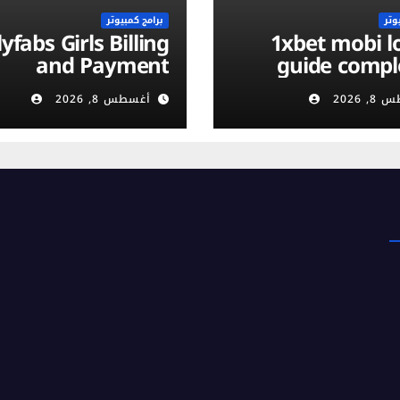
وتر
برامج كمبيوتر
yfabs Girls Billing
1xbet mobi login :
and Payment
guide compl
ethods: Discreet,
vérificati
 2026
أغسطس 8, 2026
Secure & Flexible
compte et séc
Options
m