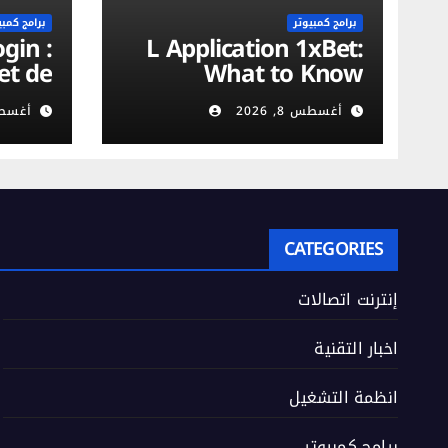
برامج كمبيوتر
برامج كمبي
L Application 1xBet:
et de
What to Know
on du
أغسطس 8, 2026
أغسطس 8,
urité
obile
CATEGORIES
إنترنت اتصالات
اخبار التقنية
انظمة التشغيل
برامج كمبيوتر