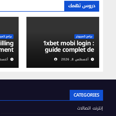
دروس تهمك
برامج كمبيوتر
برامج كمبي
illing
1xbet mobi login :
ment
guide complet de
reet,
vérification du
أغسطس 8, 2026
أغسطس 8,
xible
compte et sécurité
tions
mobile
CATEGORIES
إنترنت اتصالات