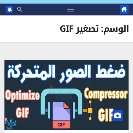
الوسم:
تصغير GIF