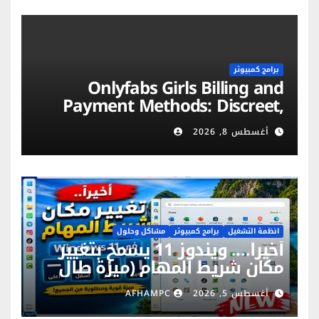
برامج كمبيوتر
Onlyfabs Girls Billing and
Payment Methods: Discreet,
Secure & Flexible Options
أغسطس 8, 2026
انظمة التشغيل
برامج كمبيوتر
مشاكل وحلول
أخيراً…. ويندوز 11 يسمح بتغيير
مكان شريط المهام (ميزة طال
انتظارها)
أغسطس 5, 2026
AFHAMPC