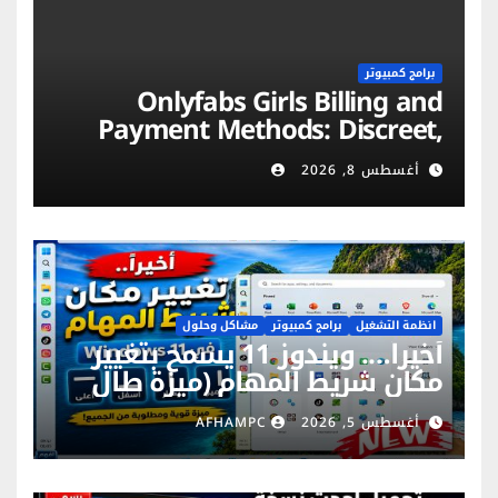
برامج كمبيوتر
Onlyfabs Girls Billing and
Payment Methods: Discreet,
Secure & Flexible Options
أغسطس 8, 2026
انظمة التشغيل
برامج كمبيوتر
مشاكل وحلول
أخيراً…. ويندوز 11 يسمح بتغيير
مكان شريط المهام (ميزة طال
انتظارها)
أغسطس 5, 2026
AFHAMPC