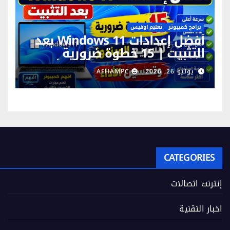
برامج كمبيوتر
تعليم اوفيس
أفضل إعدادات Windows 11 بعد
التثبيت | 15 خطوة ضرورية
لتسريع الويندوز وتحسين الأداء
يوليو 26, 2026
AFHAMPC
CATEGORIES
إنترنت اتصالات
اخبار التقنية