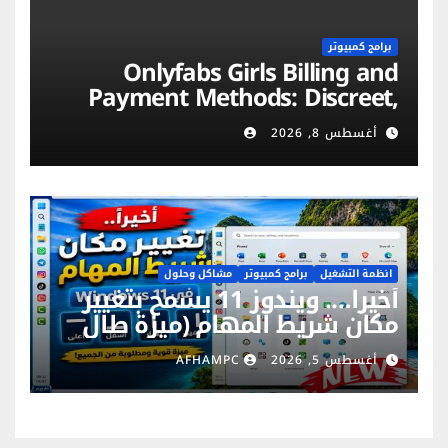
برامج كمبيوتر
Onlyfabs Girls Billing and
Payment Methods: Discreet,
Secure & Flexible Options
أغسطس 8, 2026
انظمة التشغيل
برامج كمبيوتر
مشاكل وحلول
أخيراً…. ويندوز 11 يسمح بتغيير
مكان شريط المهام (ميزة طال
انتظارها)
أغسطس 5, 2026
AFHAMPC