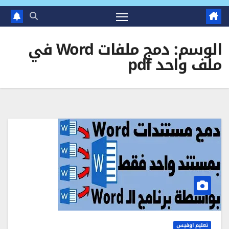
الوسم:
دمج ملفات Word في
ملف واحد pdf
تعليم اوفيس