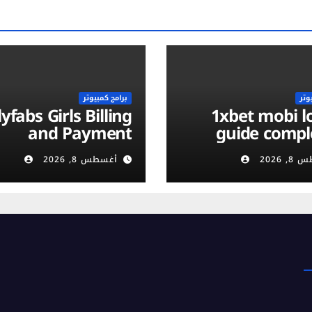
وتر
برامج كمبيوتر
yfabs Girls Billing
1xbet mobi login :
and Payment
guide compl
ethods: Discreet,
vérificati
 2026
أغسطس 8, 2026
Secure & Flexible
compte et séc
Options
m