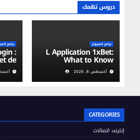
دروس تهمك
برامج كمبيوتر
برامج كمبي
L Application 1xBet:
et de
What to Know
on du
أغسطس 8, 2026
أغسطس 8,
urité
obile
CATEGORIES
إنترنت اتصالات