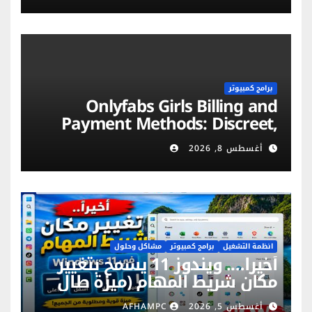
برامج كمبيوتر
Onlyfabs Girls Billing and
Payment Methods: Discreet,
Secure & Flexible Options
أغسطس 8, 2026
انظمة التشغيل
برامج كمبيوتر
مشاكل وحلول
أخيراً…. ويندوز 11 يسمح بتغيير
مكان شريط المهام (ميزة طال
انتظارها)
أغسطس 5, 2026
AFHAMPC