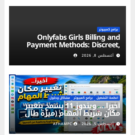
برامج كمبيوتر
Onlyfabs Girls Billing and
Payment Methods: Discreet,
Secure & Flexible Options
أغسطس 8, 2026
انظمة التشغيل
برامج كمبيوتر
مشاكل وحلول
أخيراً…. ويندوز 11 يسمح بتغيير
مكان شريط المهام (ميزة طال
انتظارها)
أغسطس 5, 2026
AFHAMPC