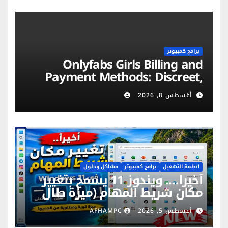
برامج كمبيوتر
Onlyfabs Girls Billing and
Payment Methods: Discreet,
Secure & Flexible Options
أغسطس 8, 2026
انظمة التشغيل
برامج كمبيوتر
مشاكل وحلول
أخيراً…. ويندوز 11 يسمح بتغيير
مكان شريط المهام (ميزة طال
انتظارها)
أغسطس 5, 2026
AFHAMPC