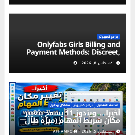
برامج كمبيوتر
Onlyfabs Girls Billing and
Payment Methods: Discreet,
Secure & Flexible Options
أغسطس 8, 2026
انظمة التشغيل
برامج كمبيوتر
مشاكل وحلول
أخيراً…. ويندوز 11 يسمح بتغيير
مكان شريط المهام (ميزة طال
انتظارها)
أغسطس 5, 2026
AFHAMPC